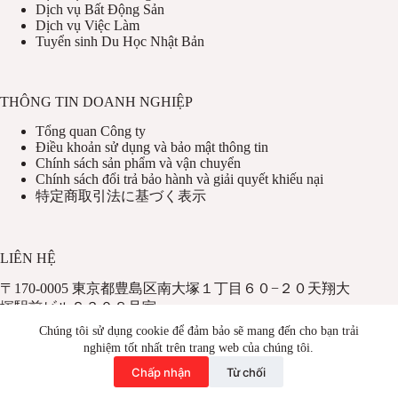
Dịch vụ Bất Động Sản
Dịch vụ Việc Làm
Tuyển sinh Du Học Nhật Bản
THÔNG TIN DOANH NGHIỆP
Tổng quan Công ty
Điều khoản sử dụng và bảo mật thông tin
Chính sách sản phẩm và vận chuyển
Chính sách đổi trả bảo hành và giải quyết khiếu nại
特定商取引法に基づく表示
LIÊN HỆ
〒170-0005 東京都豊島区南大塚１丁目６０−２０天翔大
塚駅前ビルＳ３０８号室
HOTLINE：050-6866-1234
Chúng tôi sử dụng cookie để đảm bảo sẽ mang đến cho bạn trải
TEL：03-5319-8061
nghiệm tốt nhất trên trang web của chúng tôi.
FAX：03-5319-8062
Chấp nhận
Từ chối
© Hachiko International Service Development Joint Stock
Company. All Rights Reserved.