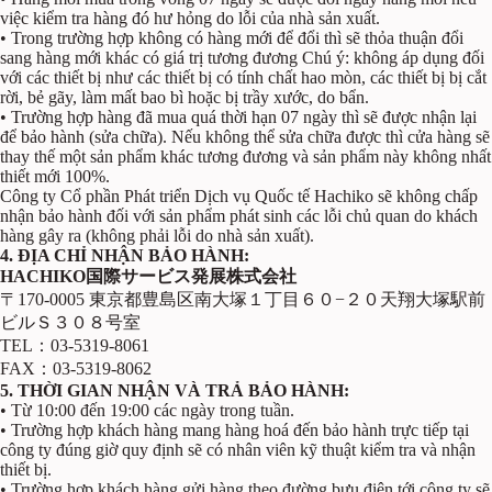
việc kiểm tra hàng đó hư hỏng do lỗi của nhà sản xuất.
• Trong trường hợp không có hàng mới để đổi thì sẽ thỏa thuận đổi
sang hàng mới khác có giá trị tương đương Chú ý: không áp dụng đối
với các thiết bị như các thiết bị có tính chất hao mòn, các thiết bị bị cắt
rời, bẻ gãy, làm mất bao bì hoặc bị trầy xước, do bẩn.
• Trường hợp hàng đã mua quá thời hạn 07 ngày thì sẽ được nhận lại
để bảo hành (sửa chữa). Nếu không thể sửa chữa được thì cửa hàng sẽ
thay thế một sản phẩm khác tương đương và sản phẩm này không nhất
thiết mới 100%.
Công ty Cổ phần Phát triển Dịch vụ Quốc tế Hachiko sẽ không chấp
nhận bảo hành đối với sản phẩm phát sinh các lỗi chủ quan do khách
hàng gây ra (không phải lỗi do nhà sản xuất).
4. ĐỊA CHỈ NHẬN BẢO HÀNH:
HACHIKO
国際サービス発展株式会社
〒170-0005 東京都豊島区南大塚１丁目６０−２０天翔大塚駅前
ビルＳ３０８号室
TEL：03-5319-8061
FAX：03-5319-8062
5. THỜI GIAN NHẬN VÀ TRẢ BẢO HÀNH:
• Từ 10:00 đến 19:00 các ngày trong tuần.
• Trường hợp khách hàng mang hàng hoá đến bảo hành trực tiếp tại
công ty đúng giờ quy định sẽ có nhân viên kỹ thuật kiểm tra và nhận
thiết bị.
• Trường hợp khách hàng gửi hàng theo đường bưu điện tới công ty sẽ