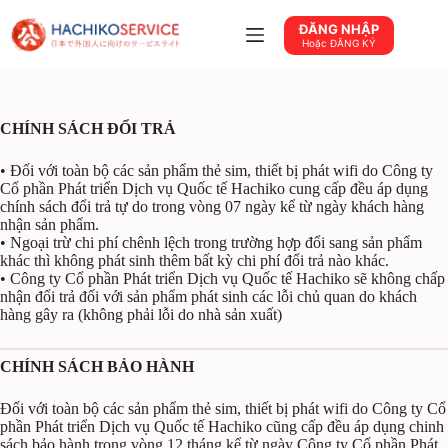
Chuyển
đến
ĐĂNG NHẬP
phần
Hoặc ĐĂNG KÝ
nội
dung
CHÍNH SÁCH ĐỔI TRẢ
• Đối với toàn bộ các sản phẩm thẻ sim, thiết bị phát wifi do Công ty
Cổ phần Phát triển Dịch vụ Quốc tế Hachiko cung cấp đều áp dụng
chính sách đổi trả tự do trong vòng 07 ngày kể từ ngày khách hàng
nhận sản phẩm.
• Ngoại trừ chi phí chênh lệch trong trường hợp đổi sang sản phẩm
khác thì không phát sinh thêm bất kỳ chi phí đổi trả nào khác.
• Công ty Cổ phần Phát triển Dịch vụ Quốc tế Hachiko sẽ không chấp
nhận đổi trả đối với sản phẩm phát sinh các lỗi chủ quan do khách
hàng gây ra (không phải lỗi do nhà sản xuất)
CHÍNH SÁCH BẢO HÀNH
Đối với toàn bộ các sản phẩm thẻ sim, thiết bị phát wifi do Công ty Cổ
phần Phát triển Dịch vụ Quốc tế Hachiko cũng cấp đều áp dụng chinh
sách bảo hành trong vòng 12 tháng kể từ ngày Công ty Cổ phần Phát