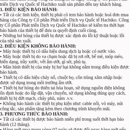
triển Dịch vụ Quốc tế Hachiko xuất sản phẩm đến tay khách hàng.
1. ĐIỀU KIỆN BẢO HÀNH:
• Tất cả các linh kiện, thiết bị phải có tem bảo hành hoặc hoá đơn mua
hàng của Công ty Cổ phần Phát triển Dịch vụ Quốc tế Hachiko. Công
ty Cổ phần Phát triển Dịch vụ Quốc tế Hachiko sẽ kiểm tra thời hạn
bảo hành của thiết bị để đưa ra quyết định cuối cùng.
• Những hư hỏng của thiết bị được xác định do lỗi kỹ thuật hoặc lỗi
của nhà sản xuất.
2. ĐIỀU KIỆN KHÔNG BẢO HÀNH:
• Máy hoặc thiết bị có dấu hiệu dung dịch lạ hoặc có nước vào.
• Máy hoặc thiết bị do va chạm hoặc đã bị rơi rớt, bể mẻ, móp méo,
biến dạng, trầy xước, vết ẩm ướt, gỉ sét, phù tụ.
• Màn hình thiết bị của máy bị hư hại không nằm trong điều kiện được
bảo hành.
• Thiết bị có dấu hiệu cháy nổ, chuột bọ, côn trùng xâm nhập hoặc
được sử dụng trong môi trường ẩm ướt.
• Thiết bị hư hỏng do thiên tai hỏa hoạn, sử dụng nguồn điện không
ổn định hoặc do lắp đặt, vận chuyển, sử dụng không đúng quy cách,
thiết bị bị đứt mạch, cháy phù, nám .v.v.
• Không bảo hành các thiết bị phụ kiện như: cable nối, vỏ máy, nút
công tắc, sản phẩm tặng kèm theo chương trình khuyến mãi.
3. PHƯƠNG THỨC BẢO HÀNH:
• Tất cả các thiết bị được bảo hành miễn phí trong suốt thời hạn bảo
hành (12 tháng).
• Hàng mới mua trong vòng 07 ngày sẽ được đổi ngay hàng mới nếu