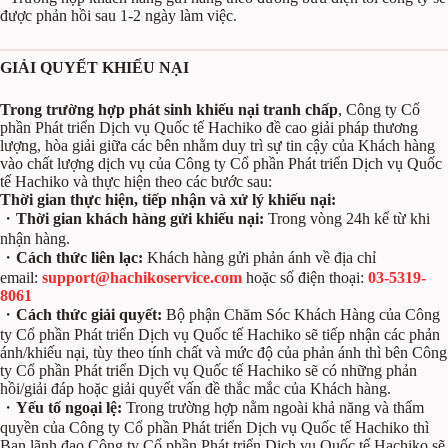
được phản hồi sau 1-2 ngày làm việc.
GIẢI QUYẾT KHIẾU NẠI
Trong trường hợp phát sinh khiếu nại tranh chấp
, Công ty Cổ
phần Phát triển Dịch vụ Quốc tế Hachiko đề cao giải pháp thương
lượng, hòa giải giữa các bên nhằm duy trì sự tin cậy của Khách hàng
vào chất lượng dịch vụ của Công ty Cổ phần Phát triển Dịch vụ Quốc
tế Hachiko và thực hiện theo các bước sau:
Thời gian thực hiện, tiếp nhận và xử lý khiếu nại:
・
Thời gian khách hàng gửi khiếu nại:
Trong vòng 24h kể từ khi
nhận hàng.
・
Cách thức liên lạc:
Khách hàng gửi phản ánh về địa chỉ
email:
support@hachikoservice.
com
hoặc số điện thoại:
03-5319-
8061
・
Cách thức giải quyết:
Bộ phận Chăm Sóc Khách Hàng của Công
ty Cổ phần Phát triển Dịch vụ Quốc tế Hachiko sẽ tiếp nhận các phản
ánh/khiếu nại, tùy theo tính chất và mức độ của phản ánh thì bên Công
ty Cổ phần Phát triển Dịch vụ Quốc tế Hachiko sẽ có những phản
hồi/giải đáp hoặc giải quyết vấn đề thắc mắc của Khách hàng.
・
Yếu tố ngoại lệ:
Trong trường hợp nằm ngoài khả năng và thẩm
quyền của Công ty Cổ phần Phát triển Dịch vụ Quốc tế Hachiko thì
Ban lãnh đạo Công ty Cổ phần Phát triển Dịch vụ Quốc tế Hachiko sẽ