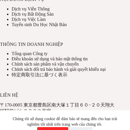
Dịch vụ Viễn Thông
Dịch vụ Bất Động Sản
Dịch vụ Việc Làm
Tuyển sinh Du Học Nhật Bản
THÔNG TIN DOANH NGHIỆP
Tổng quan Công ty
Điều khoản sử dụng và bảo mật thông tin
Chính sách sản phẩm và vận chuyển
Chính sách đổi trả bảo hành và giải quyết khiếu nại
特定商取引法に基づく表示
LIÊN HỆ
〒170-0005 東京都豊島区南大塚１丁目６０−２０天翔大
塚駅前ビルＳ３０８号室
HOTLINE：050-6866-1234
Chúng tôi sử dụng cookie để đảm bảo sẽ mang đến cho bạn trải
TEL：03-5319-8061
nghiệm tốt nhất trên trang web của chúng tôi.
FAX：03-5319-8062