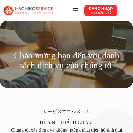
Chuyển
đến
ĐĂNG NHẬP
phần
Hoặc ĐĂNG KÝ
nội
dung
Chào mừng bạn đến với danh
sách dịch vụ của chúng tôi
サービスエコシステム
HỆ SINH THÁI DỊCH VỤ
Chúng tôi xây dựng và không ngừng phát triển hệ sinh thái